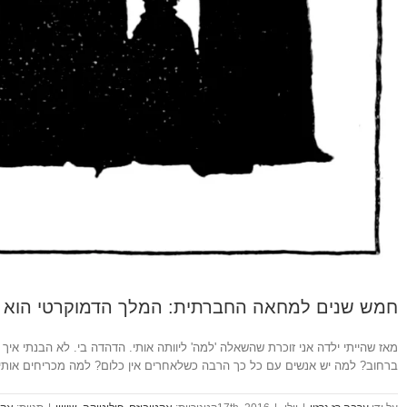
חמש שנים למחאה החברתית: המלך הדמוקרטי הוא ע
מאז שהייתי ילדה אני זוכרת שהשאלה 'למה' ליוותה אותי. הדהדה בי. לא הבנתי אי
ברחוב? למה יש אנשים עם כל כך הרבה כשלאחרים אין כלום? למה מכריחים אות