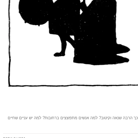
כל כך הרבה שנאה וקיטוב? למה אנשים מתפוצצים ברחובות? למה יש עניים שחיים