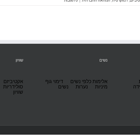
יביזם
,
דמוקרטיה
,
המחאה החברתית
|
‎0 תגובות
נשים
שוויון
אלימות כלפי נשים
דימוי גוף
אקטיביזם
ידה
מיניות
נערות
נשים
סולידריות
שוויון