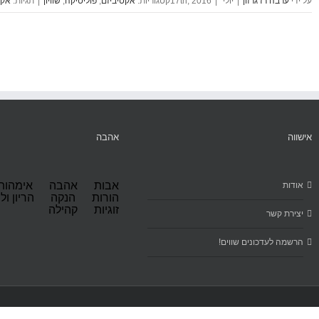
ערבה רז גרזון
|
יולי 17th, 2016
|
אקטיביזם
,
פוליטיקה
,
שוויון
|
אקט
אישווה
אהבה
אבות
אהבה
אימהות
אודות
הורות
הנקה
הריון ול
זוגיות
קהילה
יצירת קשר
הרשמה לעדכונים שווים!
Copyright Sitel Web Design 2016 | All Rights Reserved