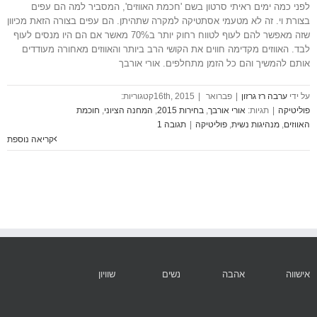
לפני כמה ימים ראיתי סרטון בשם 'חכמת האווזים', המסביר למה הם עפים
בצורת וי. זה לא מטעמי אסתטיקה למקרה שתהיתן. הם עפים בצורה הזאת מכיוון
שזה מאפשר להם לעוף לטווח רחוק יותר ב70% מאשר אם הם היו מנסים לעוף
לבד. האווזים מקדימה חווים את הקושי הרב ביותר והאווזים מאחורה מעודדים
אותם להמשיך והם כל הזמן מתחלפים. אורי אורבך
ערבה רז גרזון
|
פברואר 16th, 2015
|
פוליטיקה
|
אורי אורבך
,
בחירות 2015
,
המחנה הציוני
,
חוכמת
האווזים
,
מנהיגות נשית
,
פוליטיקה
|
אישווה
אהבה
נשים
שוויון