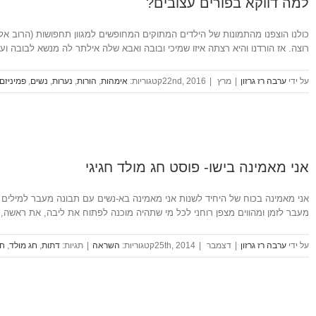
למה דווקא בפורים עצובים?
רוצה. אז הורדנו והיא רצתה איזו שמיכי ובובה ואבא שלה אילתר לה מנשא לבובה ו
ערבה רז גרזון
|
מרץ 22nd, 2016
|
אימהות
,
הורות
,
נערות
,
נשים
,
פמיניזם
אני מאמינה בישו- פוסט חג מולד חגיגי
אני מאמינה בכוח של היחיד לשנות אני מאמינה בא-נשים עם תבונה מעבר למילים 
מעבר לזמן ומהווים מצפן רוחני לכל מי שתהיה מוכנה לפתוח את ליבה, את ראשה,
ערבה רז גרזון
|
דצמבר 25th, 2014
|
השראה
|
דתות
,
חג מולד
,
חג