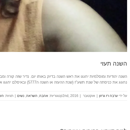
השנה תעזי
השנה יהודיות ומוסלמיות יחגגו את ראש השנה בדיוק באותו יום. נדיר שזה קורה ו
נחגוג את כניסתה של שנת תשע"ז (שנת ההעזה או השנה ה5777) ובאיסלם יחגגו את כניסתה של שנת 1437. ברמה האישית
ערבה רז גרזון
|
אוקטובר 2nd, 2016
|
אהבה
,
השראה
,
נשים
|
הש