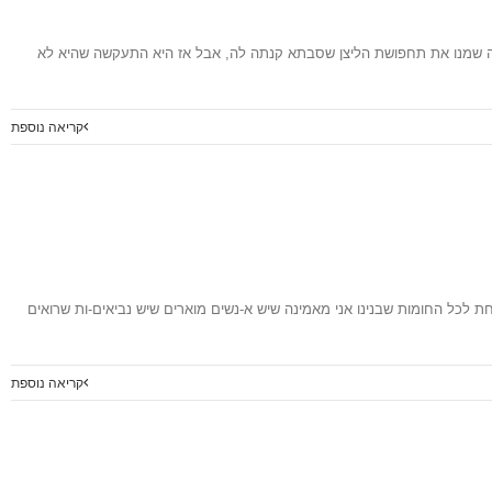
ון תחפושות (הרוב אלזה וספיידרמן אבל ניחא). בת השנתיים שלי היום הייתה ב3 תחפושות שונות, בהתחלה שמנו את תחפושת הליצן שסבתא קנתה לה, אבל אז היא התעקשה שהיא לא
לכל החומות שבנינו אני מאמינה שיש א-נשים מוארים שיש נביאים-ות שרואים