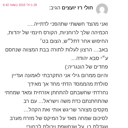
28 ביולי 2015 בשעה 6:42
חולי רז יועצים
הגיב:
ואני מהצד חששתי שתהפכי לדתייה….
הכמיהה שלך לרוחניות, הקורס חינמי של יהדות,
החיפוש אחר דתל״ש, הצום בט׳
באב… הרצון לעלות לתורה בבת המצווה שנחסם
ע״י סבא יהודה…
פחדים של הונגריה:)
והיום ממרום גילי אני התקרבתי לאמונה ועדיין
סולדת מהממסד הדתי מחד אך מאידך
נחרדתי שחשבתם להתחתן אזרחית ומאד שמחתי
שהתחתנתם כדת משה וישראל… עם רב
מקסים מצוהר שריגש אותי ואת הקהל…
לסיכום שמחה מאד על המיקס של מזרח מערב
שגדלת בו, על שנחשפת ויכולת לבחור!