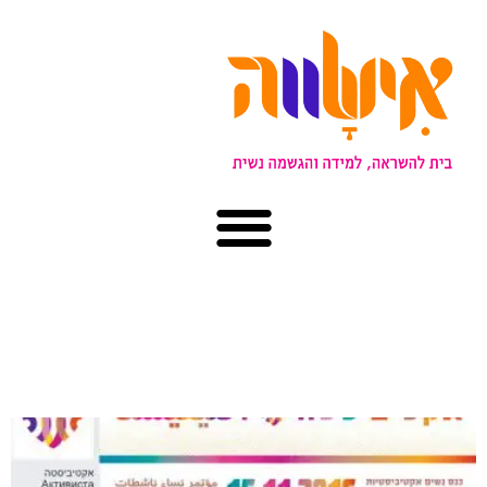
קטגוריה: להט״ב