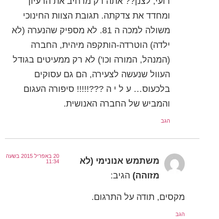
רועי, לצנן?? אתה רק מרחיב את הרעיון
ומחדד את צדקתה. תגובת הצוות החינוכי
משולה למכה ה 81. לא מספיק שהנערה (לא
ילדה) הוטרדה-הותקפה מיהית, החברה
(המנהל, המורה וכו') לא רק ממעיטים בגודל
העוול שנעשה לצעירה, הם גם עסוקים
בלכעוס… ע ל י ה ???!!!!! סיפורה העגום
והמביש של החברה האנושית.
הגב
20 באפריל 2015 בשעה
משתמש אנונימי (לא
11:34
מזוהה)
הגיב:
מקסים, תודה על התרגום.
הגב