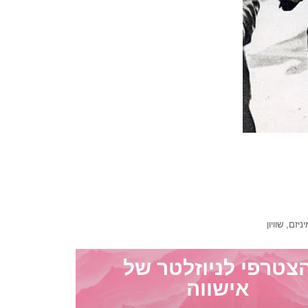
ניזם
,
שוויון
צטרפי לניוזלטר של
אישווה