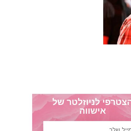
צטרפי לניוזלטר של
אישווה