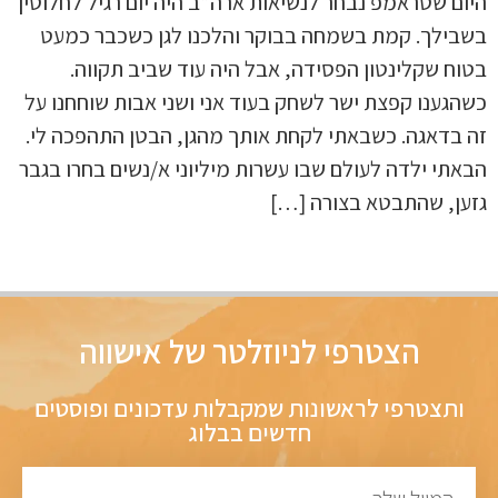
היום שטראמפ נבחר לנשיאות ארה”ב היה יום רגיל לחלוטין
בשבילך. קמת בשמחה בבוקר והלכנו לגן כשכבר כמעט
בטוח שקלינטון הפסידה, אבל היה עוד שביב תקווה.
כשהגענו קפצת ישר לשחק בעוד אני ושני אבות שוחחנו על
זה בדאגה. כשבאתי לקחת אותך מהגן, הבטן התהפכה לי.
הבאתי ילדה לעולם שבו עשרות מיליוני א/נשים בחרו בגבר
גזען, שהתבטא בצורה […]
הצטרפי לניוזלטר של אישווה
ותצטרפי לראשונות שמקבלות עדכונים ופוסטים
חדשים בבלוג