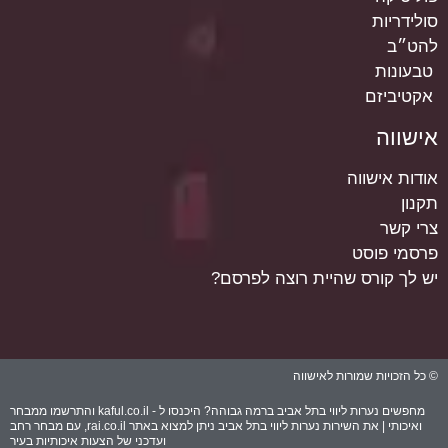
סולידריות
להט״ב
טבעונות
אקטיביזם
אישווה
אודות אישווה
תקנון
צרי קשר
פרסמי פוסט
יש לך קורס שהיית רוצה לפרסם?
© כל הזכויות שמורות לאישווה
מחפשים נערות ליווי בתל אביב ברמה גבוהה? היכנסו ל -
kaful.co.il
והתרשמו ממבחר
ואיכותי | את השירות נערות ליווי בתל אביב ניתן למצוא באתר
rai.co.il
, עם מבחר רחב
ועדכני של הצעות איכותיות בעיר