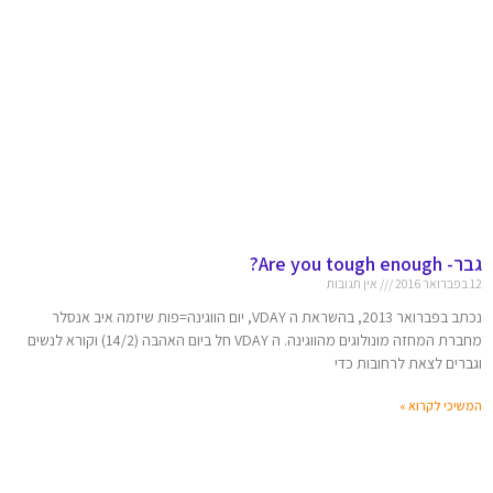
גבר- Are you tough enough?
12 בפברואר 2016
אין תגובות
נכתב בפברואר 2013, בהשראת ה VDAY, יום הווגינה=פות שיזמה איב אנסלר
מחברת המחזה מונולוגים מהווגינה. ה VDAY חל ביום האהבה (14/2) וקורא לנשים
וגברים לצאת לרחובות כדי
המשיכי לקרוא »