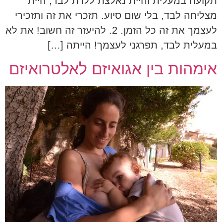
תקועה במעלית והיית נאלצת ללדת לבד, היית
מצליחה לבד, בלי שום סיוע. תזכרי את זה ותזכירי
לעצמך את זה כל הזמן. 2. להיעזר זה חשוב! את לא
במעלית לבד, תפרגני לעצמך! הייתה […]
אימהות בין אגואיזם לאלטרואיזם