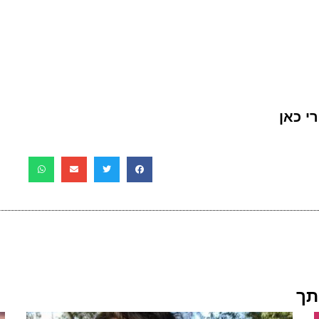
י כאן
תך