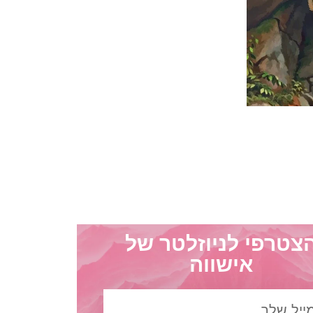
צטרפי לניוזלטר של
אישווה