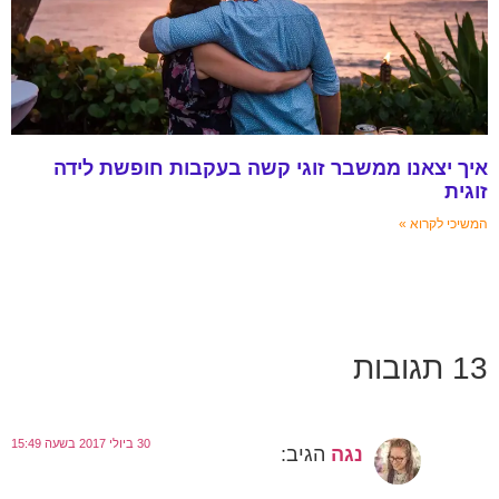
ך יצאנו ממשבר זוגי קשה בעקבות חופשת לידה
גית
שיכי לקרוא »
תגובות
30 ביולי 2017 בשעה 15:49
נגה
הגיב: