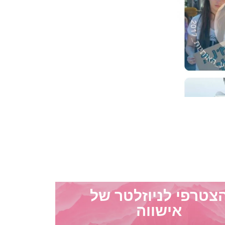
צטרפי לניוזלטר של
אישווה