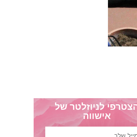
צטרפי לניוזלטר של
אישווה