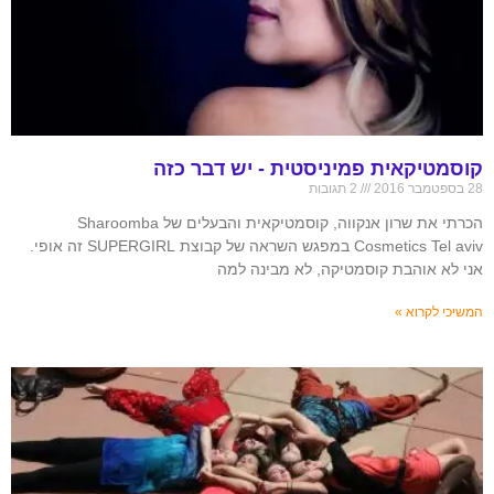
קוסמטיקאית פמיניסטית - יש דבר כזה
28 בספטמבר 2016
2 תגובות
הכרתי את שרון אנקווה, קוסמטיקאית והבעלים של Sharoomba
Cosmetics Tel aviv במפגש השראה של קבוצת SUPERGIRL זה אופי.
אני לא אוהבת קוסמטיקה, לא מבינה למה
המשיכי לקרוא »