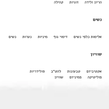
הריון ולידה
זוגיות
קהילה
נשים
אלימות כלפי נשים
דימוי גוף
מיניות
נערות
נשים
שוויון
אקטיביזם
טבעונות
להט״ב
סולידריות
פוליטיקה
פמיניזם
שוויון