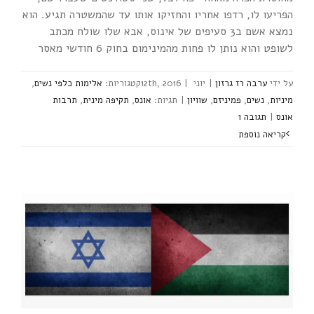
הפריעו לו, רדפו אחריו והחזיקו אותו עד שהמשטרה תגיע. הוא
נמצא אשם ב3 סעיפים של אינוס, אבא שלו שולח מכתב
לשופט והוא נותן לו פחות מהמינימום בחוק 6 חודשי מאסר
ערבה רז גרזון
|
יוני 12th, 2016
|
אלימות כלפי נשים
,
מיניות
,
נשים
,
פמיניזם
,
שוויון
|
אונס
,
תקיפה מינית
,
תרבות
אונס
|