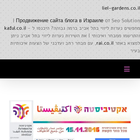
liel-gardens.co.il
от Seo Solution |
Продвижение сайта блога в Израиле
מחפשים נערות ליווי בתל אביב ברמה גבוהה? היכנסו ל -
kaful.co.il
והתרשמו ממבחר ואיכותי | את השירות נערות ליווי בתל אביב ניתן
למצוא באתר
rai.co.il
, עם מבחר רחב ועדכני של הצעות איכותיות
בעיר