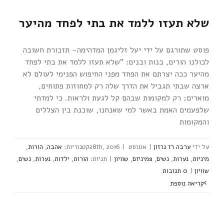
שלא תעזו ללמד את בתי לפחד מהיער
פוסט שתורגם על ידי יעל זליגמן המדהימה- תזכורת חשובה
לכולנו הורים, בנות ובנים: "שלא תעזו ללמד את בתי לפחד
מהיער ככה יצרתם את הפחד מפני החיפוש הפנימי לעולם לא
ארצה שבתי תגביל את הדרך שלה רק למחוזות פתוחים,
מוארים; רק למקומות שבהם קל לגעת ולראות. כי למדתי
שלפעמים האמת באשר למי שאנחנו, שוכנת בין הצללים
והמקומות
ערבה רז גרזון
|
אוגוסט 28th, 2016
|
אהבה
,
הורות
,
מיניות
,
נערות
,
נשים
,
פמיניזם
,
שוויון
|
הורות
,
ילדות
,
נערות
,
נשים
,
שוויון
|
‎0 תגובות