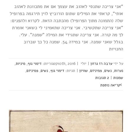
"אני צריכה שתנסי לאהוב את עצמך אם את מתכוונת לאהוב
אותי", קראתי את המילים שתום הורוביץ לוין תירגמה בפרופיל
שלה (התמונה מתוך הפרופיל) מהכתבה הזאת. לקרוא ולהפנים:
"אני צריכה שתקשיבי. אני צריכה שתאמיני לי כשאני אומרת
לך מה קורה. אני צריכה שתגידי את המילה "שמנה". עלי.
בגלל שאני שמנה. אני במידה 54. שמנה כל כך שברוב
החנויות
ערבה רז גרזון
|
יולי 10th, 2016
|
דימוי גוף
,
מיניות
,
נערות
,
נשים
,
פמיניזם
,
שוויון
|
דימוי גוף
,
נשים
,
פמיניזם
,
שמנות
|
2 ‎תגובות